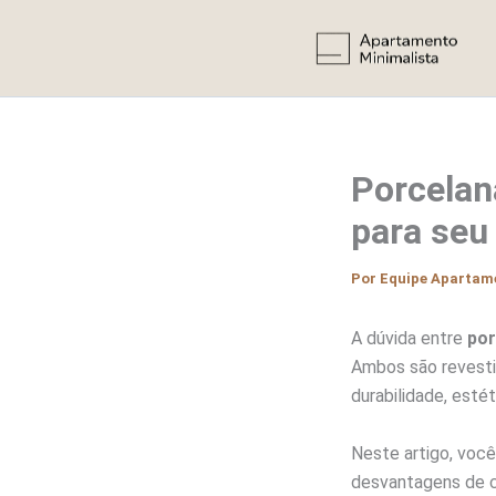
Ir
para
o
conteúdo
Porcelan
para seu
Por
Equipe Apartam
A dúvida entre
por
Ambos são revesti
durabilidade, estét
Neste artigo, você
desvantagens de c