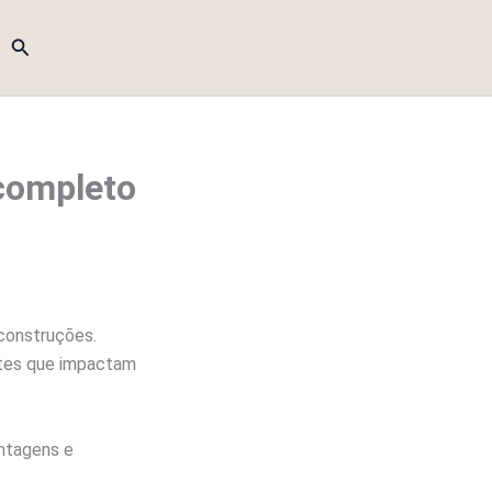
Pesquisar
completo
construções.
ntes que impactam
antagens e