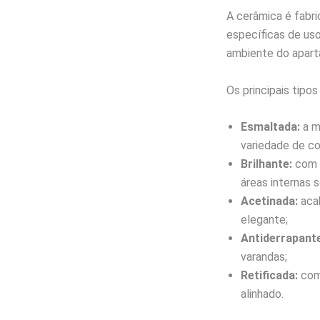
A cerâmica é fabri
específicas de uso
ambiente do apar
Os principais tipo
Esmaltada:
a m
variedade de c
Brilhante:
com s
áreas internas 
Acetinada:
acab
elegante;
Antiderrapant
varandas;
Retificada:
com 
alinhado.