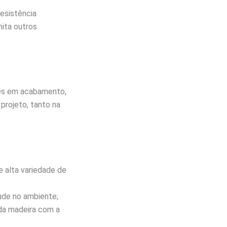
esistência
ita outros
tes em acabamento,
 projeto, tanto na
e alta variedade de
ude no ambiente;
da madeira com a