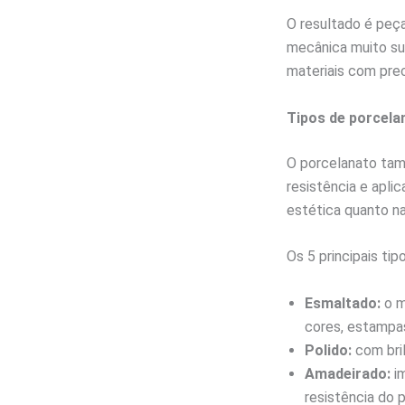
O resultado é peç
mecânica muito su
materiais com prec
Tipos de porcela
O porcelanato tam
resistência e aplic
estética quanto na
Os 5 principais ti
Esmaltado:
o m
cores, estampas
Polido:
com bril
Amadeirado:
im
resistência do 