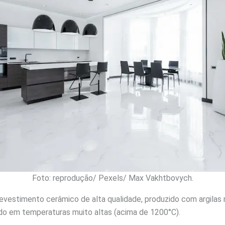
Foto: reprodução/ Pexels/ Max Vakhtbovych.
evestimento cerâmico de alta qualidade, produzido com argilas 
do em temperaturas muito altas (acima de 1200°C).