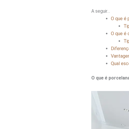
A seguir…
O que é 
Ti
O que é 
Ti
Diferenç
Vantagen
Qual esc
O que é porcelan