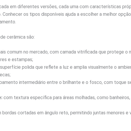
cada em diferentes versões, cada uma com características próp
. Conhecer os tipos disponíveis ajuda a escolher a melhor opçã
tamento.
s de cerâmica são:
ais comum no mercado, com camada vitrificada que protege o ma
ores e estampas;
uperfície polida que reflete a luz e amplia visualmente o ambien
secas;
amento intermediário entre o brilhante e o fosco, com toque s
e:
com textura específica para áreas molhadas, como banheiros, 
bordas cortadas em ângulo reto, permitindo juntas menores e v