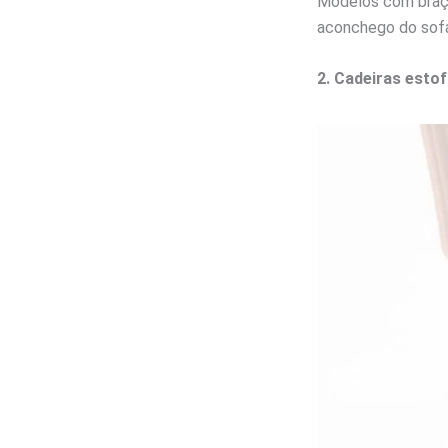
Modelos com braç
aconchego do sofá,
2. Cadeiras esto