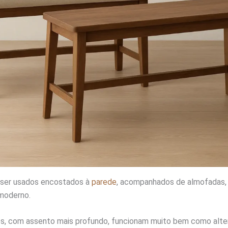
ser usados encostados à
parede
, acompanhados de almofadas,
 moderno.
, com assento mais profundo, funcionam muito bem como alter