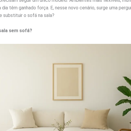
recisam seguir um único modelo. Ambientes mais flexíveis, mult
a dia têm ganhado força. E, nesse novo cenário, surge uma perg
 substituir o sofá na sala?
sala sem sofá?