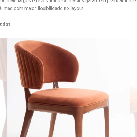
os mais largos e revestimentos macios garantem praticament
 mas com maior flexibilidade no layout.
fadas