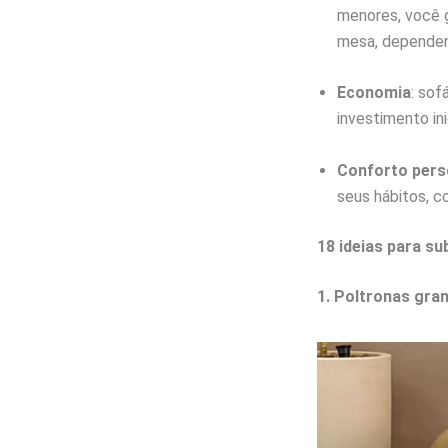
menores, você g
mesa, dependen
Economia
: sof
investimento in
Conforto pers
seus hábitos, c
18 ideias para su
1. Poltronas gra