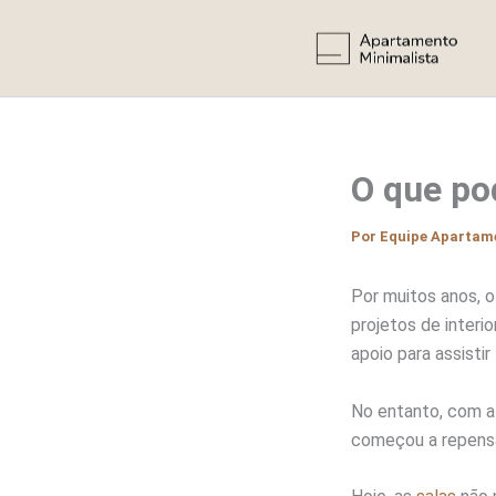
Ir
para
o
conteúdo
O que pod
Por
Equipe Apartam
Por muitos anos, 
projetos de interi
apoio para assisti
No entanto, com a
começou a repensa