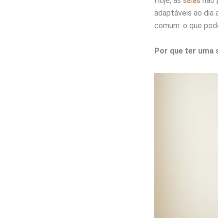
Hoje, as
salas
não p
adaptáveis ao dia 
comum: o que pode
Por que ter uma 