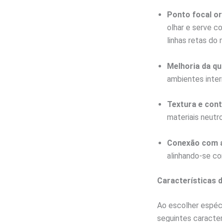
Ponto focal or
olhar e serve c
linhas retas do m
Melhoria da qu
ambientes inter
Textura e cont
materiais neutro
Conexão com a 
alinhando-se com
Características d
Ao escolher espéci
seguintes caracter