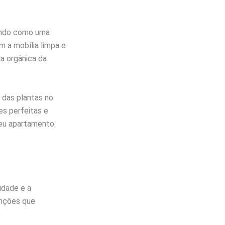
nando como uma
m a mobília limpa e
za orgânica da
 das plantas no
es perfeitas e
seu apartamento.
idade e a
unções que