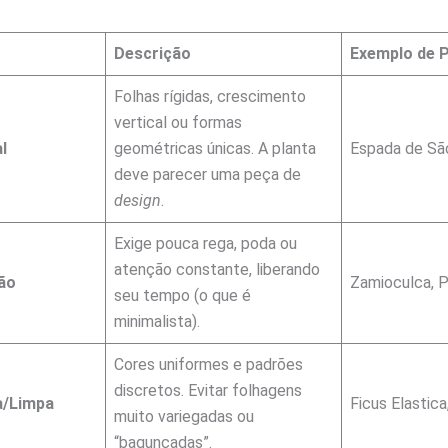
Descrição
Exemplo de P
Folhas rígidas, crescimento
vertical ou formas
l
geométricas únicas. A planta
Espada de São
deve parecer uma peça de
design
.
Exige pouca rega, poda ou
atenção constante, liberando
ão
Zamioculca, P
seu tempo (o que é
minimalista).
Cores uniformes e padrões
discretos. Evitar folhagens
a/Limpa
Ficus Elastica,
muito variegadas ou
“bagunçadas”.