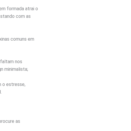
em formada atrai o
rastando com as
toxinas comuns em
 faltam nos
n minimalista;
 o estresse,
.
procure as