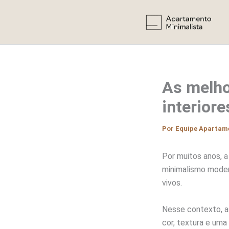
Ir
para
o
conteúdo
As melho
interior
Por
Equipe Apartam
Por muitos anos, 
minimalismo modern
vivos.
Nesse contexto, as
cor, textura e um