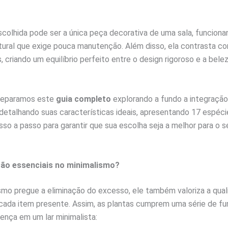
colhida pode ser a única peça decorativa de uma sala, funcio
tural que exige pouca manutenção. Além disso, ela contrasta co
, criando um equilíbrio perfeito entre o design rigoroso e a bele
preparamos este
guia completo
explorando a fundo a integração
, detalhando suas características ideais, apresentando 17 espéci
o a passo para garantir que sua escolha seja a melhor para o 
são essenciais no minimalismo?
smo pregue a eliminação do excesso, ele também valoriza a qual
 cada item presente. Assim, as plantas cumprem uma série de f
sença em um lar minimalista: