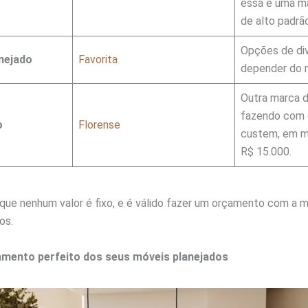
essa é uma m
de alto padrão
Opções de div
anejado
Favorita
depender do m
Outra marca d
fazendo com 
o
Florense
custem, em m
R$ 15.000.
que nenhum valor é fixo, e é válido fazer um orçamento com a 
os.
amento perfeito dos seus móveis planejados