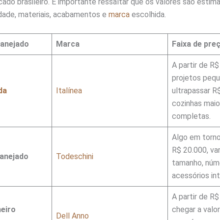
ado brasileiro. É importante ressaltar que os valores são esti
idade, materiais, acabamentos e
marca
escolhida.
lanejado
Marca
Faixa de pre
A partir de R$
projetos peq
da
Italínea
ultrapassar R
cozinhas maio
completas.
Algo em torno
R$ 20.000, va
lanejado
Todeschini
tamanho, núm
acessórios int
A partir de R
eiro
chegar a valor
Dell Anno