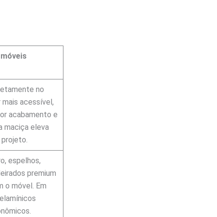
 móveis
diretamente no
mais acessível,
or acabamento e
ra maciça eleva
projeto.
o, espelhos,
deirados premium
m o móvel. Em
elamínicos
onômicos.