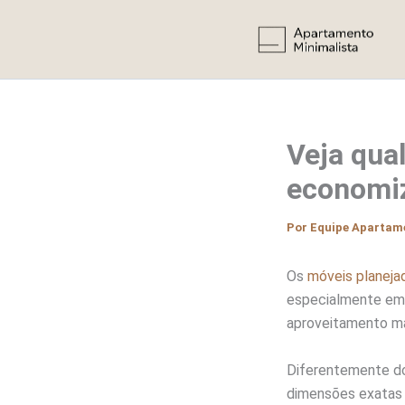
Ir
para
o
conteúdo
Veja qua
economi
Por
Equipe Apartam
Os
móveis planeja
especialmente em 
aproveitamento m
Diferentemente do
dimensões exatas 