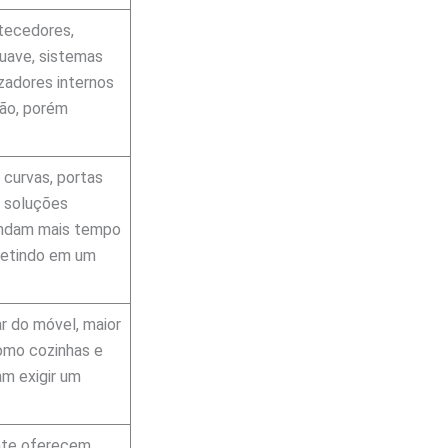
tecedores,
uave, sistemas
zadores internos
ção, porém
 curvas, portas
u soluções
andam mais tempo
fletindo em um
r do móvel, maior
como cozinhas e
m exigir um
nte oferecem