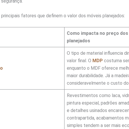
 segurança.
s principais fatores que definem o valor dos móveis planejados:
Como impacta no preço dos
planejados
O tipo de material influencia 
valor final. O
MDP
costuma ser 
do
enquanto o MDF oferece melh
maior durabilidade. Já a madei
consideravelmente o custo do 
Revestimentos como laca, vidr
pintura especial, padrões ama
e detalhes usinados encarece
contrapartida, acabamentos m
simples tendem a ser mais ec