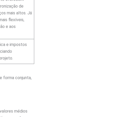
dronização de
os mais altos. Já
ais flexíveis,
ão e aos
tica e impostos
nciando
projeto.
e forma conjunta,
 valores médios