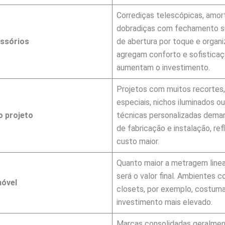
Corrediças telescópicas, amor
dobradiças com fechamento s
essórios
de abertura por toque e organi
agregam conforto e sofistica
aumentam o investimento.
Projetos com muitos recortes,
especiais, nichos iluminados o
o projeto
técnicas personalizadas dem
de fabricação e instalação, re
custo maior.
Quanto maior a metragem linea
será o valor final. Ambientes 
óvel
closets, por exemplo, costuma
investimento mais elevado.
Marcas consolidadas geralme