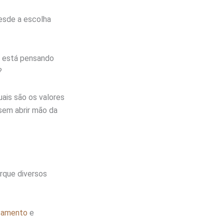
esde a escolha
m está pensando
?
uais são os valores
sem abrir mão da
orque diversos
çamento
e