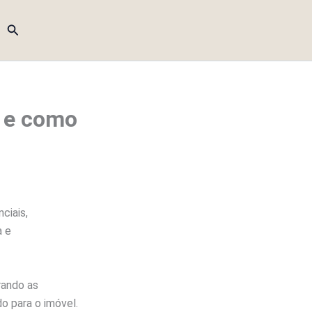
Pesquisar
s e como
ciais,
a e
rando as
o para o imóvel.