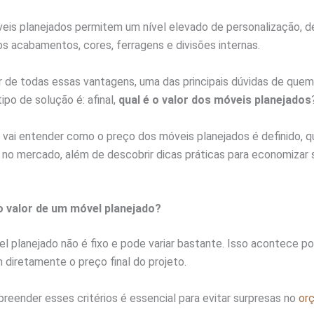
veis planejados permitem um nível elevado de personalização, d
os acabamentos, cores, ferragens e divisões internas.
r de todas essas vantagens, uma das principais dúvidas de que
ipo de solução é: afinal,
qual é o valor dos móveis planejados
 vai entender como o preço dos móveis planejados é definido, q
 no mercado, além de descobrir dicas práticas para economizar 
o valor de um móvel planejado?
l planejado não é fixo e pode variar bastante. Isso acontece p
m diretamente o preço final do projeto.
eender esses critérios é essencial para evitar surpresas no
or