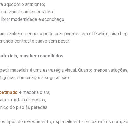
ra aquecer o ambiente;
a um visual contemporâneo;
ilibrar modernidade e aconchego.
um banheiro pequeno pode usar paredes em off-white, piso bege
criando contraste suave sem pesar.
ateriais, mas bem escolhidos
petir materiais é uma estratégia visual. Quanto menos variações
Algumas combinações seguras são:
cetinado
+ madeira clara;
lara + metais discretos;
ico do piso às paredes.
itos tipos de revestimento, especialmente em banheiros compac