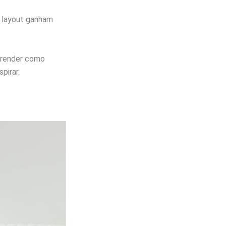
e layout ganham
aprender como
pirar.