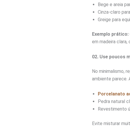
Bege e areia pa
Cinza-claro par
Greige para equ
Exemplo prático:
em madeira clara, 
02. Use poucos m
No minimalismo, re
ambiente parece. 
Porcelanato a
Pedra natural c
Revestimento ún
Evite misturar mu