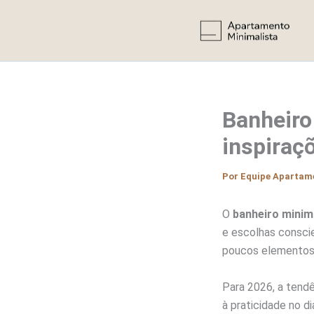
Ir
para
o
conteúdo
Banheiro
inspiraç
Por
Equipe Apartam
O
banheiro minim
e escolhas conscie
poucos elementos 
Para 2026, a tend
à praticidade no 