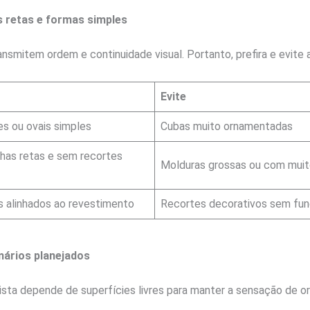
as retas e formas simples
nsmitem ordem e continuidade visual. Portanto, prefira e evite 
Evite
es ou ovais simples
Cubas muito ornamentadas
has retas e sem recortes
Molduras grossas ou com muit
 alinhados ao revestimento
Recortes decorativos sem fun
mários planejados
ista depende de superfícies livres para manter a sensação de o