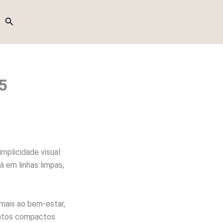
Pesquisar
5
mplicidade visual
 em linhas limpas,
mais ao bem-estar,
entos compactos.