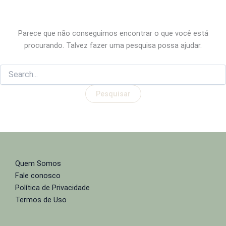
Parece que não conseguimos encontrar o que você está
procurando. Talvez fazer uma pesquisa possa ajudar.
Pesquisar
por:
Quem Somos
Fale conosco
Política de Privacidade
Termos de Uso